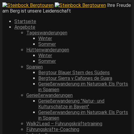
Ihre Freude
am Berg ist unsere Leidenschaft
Startseite
Angebote
Tageswanderungen
Winter
Sommer
Hüttenwanderungen
Winter
Sommer
Spanien
Bergtour Blauer Stern des Südens
Bergtour Sierra y Cañones de Guara
Genießerwanderung im Naturpark Els Ports
in Spanien
Genießerwanderungen
Genießerwanderung "Natur- und
Kulturschätze in Bayern"
Genießerwanderung im Naturpark Els Ports
in Spanien
Walk2Lead – Führungskräftetraining
Führungskräfte-Coaching