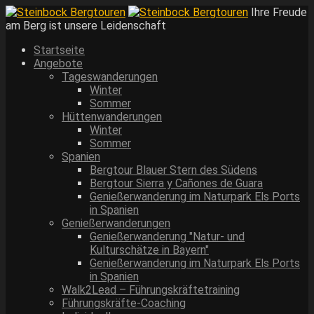
Ihre Freude
am Berg ist unsere Leidenschaft
Startseite
Angebote
Tageswanderungen
Winter
Sommer
Hüttenwanderungen
Winter
Sommer
Spanien
Bergtour Blauer Stern des Südens
Bergtour Sierra y Cañones de Guara
Genießerwanderung im Naturpark Els Ports
in Spanien
Genießerwanderungen
Genießerwanderung "Natur- und
Kulturschätze in Bayern"
Genießerwanderung im Naturpark Els Ports
in Spanien
Walk2Lead – Führungskräftetraining
Führungskräfte-Coaching