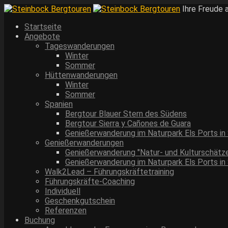
Ihre Freude 
Startseite
Angebote
Tageswanderungen
Winter
Sommer
Hüttenwanderungen
Winter
Sommer
Spanien
Bergtour Blauer Stern des Südens
Bergtour Sierra y Cañones de Guara
Genießerwanderung im Naturpark Els Ports in
Genießerwanderungen
Genießerwanderung "Natur- und Kulturschätze
Genießerwanderung im Naturpark Els Ports in
Walk2Lead – Führungskräftetraining
Führungskräfte-Coaching
Individuell
Geschenkgutschein
Referenzen
Buchung