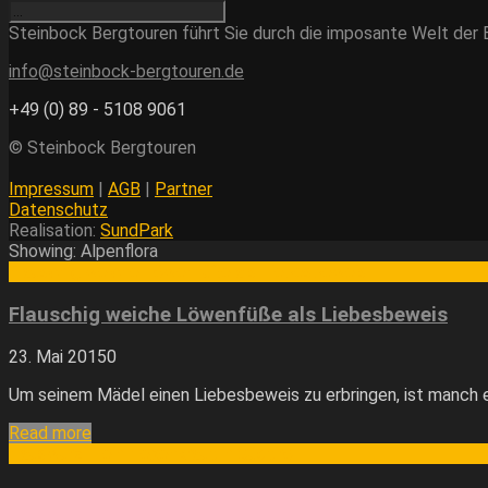
Steinbock Bergtouren führt Sie durch die imposante Welt der Be
info@steinbock-bergtouren.de
+49 (0) 89 - 5108 9061
© Steinbock Bergtouren
Impressum
|
AGB
|
Partner
Datenschutz
Realisation:
SundPark
Showing: Alpenflora
Flauschig weiche Löwenfüße als Liebesbeweis
Flauschig weiche Löwenfüße als Liebesbeweis
23. Mai 2015
0
Um seinem Mädel einen Liebesbeweis zu erbringen, ist manch 
Read more
Hauswurz – ein Hexenkraut in Südtirol