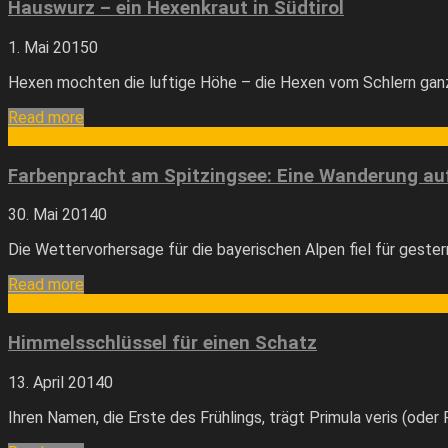
Hauswurz – ein Hexenkraut in Südtirol
1. Mai 2015
0
Hexen mochten die luftige Höhe – die Hexen vom Schlern gan
Read more
Farbenpracht am Spitzingsee: Eine Wanderung auf blühenden 
Farbenpracht am Spitzingsee: Eine Wanderung au
30. Mai 2014
0
Die Wettervorhersage für die bayerischen Alpen fiel für gester
Read more
Himmelsschlüssel für einen Schatz
Himmelsschlüssel für einen Schatz
13. April 2014
0
Ihren Namen, die Erste des Frühlings, trägt Primula veris (oder 