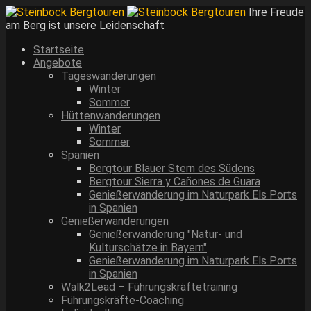
Ihre Freude
am Berg ist unsere Leidenschaft
Startseite
Angebote
Tageswanderungen
Winter
Sommer
Hüttenwanderungen
Winter
Sommer
Spanien
Bergtour Blauer Stern des Südens
Bergtour Sierra y Cañones de Guara
Genießerwanderung im Naturpark Els Ports
in Spanien
Genießerwanderungen
Genießerwanderung "Natur- und
Kulturschätze in Bayern"
Genießerwanderung im Naturpark Els Ports
in Spanien
Walk2Lead – Führungskräftetraining
Führungskräfte-Coaching