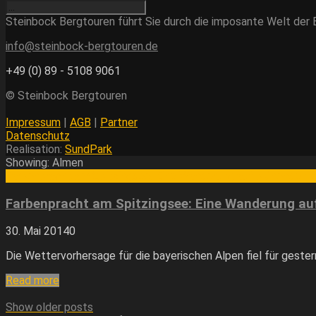
Steinbock Bergtouren führt Sie durch die imposante Welt der Be
info@steinbock-bergtouren.de
+49 (0) 89 - 5108 9061
© Steinbock Bergtouren
Impressum
|
AGB
|
Partner
Datenschutz
Realisation:
SundPark
Showing: Almen
Farbenpracht am Spitzingsee: Eine Wanderung auf blühenden 
Farbenpracht am Spitzingsee: Eine Wanderung au
30. Mai 2014
0
Die Wettervorhersage für die bayerischen Alpen fiel für gester
Read more
Show older posts