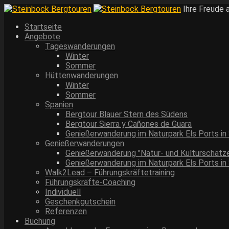
Ihre Freude 
Startseite
Angebote
Tageswanderungen
Winter
Sommer
Hüttenwanderungen
Winter
Sommer
Spanien
Bergtour Blauer Stern des Südens
Bergtour Sierra y Cañones de Guara
Genießerwanderung im Naturpark Els Ports in
Genießerwanderungen
Genießerwanderung "Natur- und Kulturschätze
Genießerwanderung im Naturpark Els Ports in
Walk2Lead – Führungskräftetraining
Führungskräfte-Coaching
Individuell
Geschenkgutschein
Referenzen
Buchung