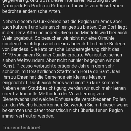
gegenwärtig. Und trotz dieser intensiven Nutzung ist der
Naturpark Els Ports ein Refugium für viele vom Aussterben
bedrohte endemische Arten.
Neben diesem Natur-Kleinod hat die Region um Arnes aber
auch kulturell und kulinarisch einiges zu bieten. Das Dorf liegt
in der Terra Alta und neben Oliven und Mandeln wird hier auch
Wein angebaut. So besuchen wir nicht nur eine Ölmühle,
sondern besichtigen auch die im Jugendstil erbaute Bodega
von Gandesa. Die katalonische Landesregierung zählt das
1919 von einem Schüler Gaudís erbaute Weingut zu seinen
sieben Weltwundern. Aber nicht nur hier begegnen wir der
Kunst. Picasso verbrachte prägende Jahre in dem sehr
schönen, mittelalterlichen Städtchen Horta de Sant Joan.
Ihm zu Ehren hat die Gemeinde ein kleines Museum
eingerichtet. Doch auch Arnes wird nicht zu kurz kommen.
Neben einer Stadtbesichtigung werden wir auch mehr lernen
über traditionelle Methoden der Verarbeitung von
Bienenwachs und welche Einflüsse die verschiedenen Pollen
auf den Wachs haben können. So werden Sie mit dieser wenig
bekannten und daher touristisch nicht überlaufenen Region
immer vertrauter werden.
Tourensteckbrief