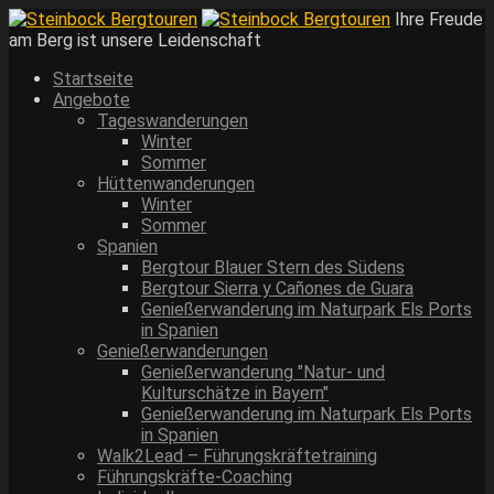
Ihre Freude
am Berg ist unsere Leidenschaft
Startseite
Angebote
Tageswanderungen
Winter
Sommer
Hüttenwanderungen
Winter
Sommer
Spanien
Bergtour Blauer Stern des Südens
Bergtour Sierra y Cañones de Guara
Genießerwanderung im Naturpark Els Ports
in Spanien
Genießerwanderungen
Genießerwanderung "Natur- und
Kulturschätze in Bayern"
Genießerwanderung im Naturpark Els Ports
in Spanien
Walk2Lead – Führungskräftetraining
Führungskräfte-Coaching