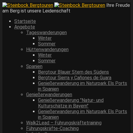
Ihre Freude
am Berg ist unsere Leidenschaft
Startseite
Angebote
Tageswanderungen
Winter
Sommer
Hüttenwanderungen
Winter
Sommer
Spanien
Bergtour Blauer Stern des Südens
Bergtour Sierra y Cañones de Guara
Genießerwanderung im Naturpark Els Ports
in Spanien
Genießerwanderungen
Genießerwanderung "Natur- und
Kulturschätze in Bayern"
Genießerwanderung im Naturpark Els Ports
in Spanien
Walk2Lead – Führungskräftetraining
Führungskräfte-Coaching