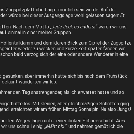
as Zugspitzplatt überhaupt möglich sein würde. Auf der
änder würde bei dieser Ausgangslage wohl gelassen sagen:
Et
troffen. Nach dem Motto
„Jede Jeck es anders!“
waren wir uns
uf einmal in einer meiner Gruppen.
r Höllentalklamm und dem klaren Blick zum Gipfel der Zugspitze
sgeister wieder zu wecken und kurze Zeit später fanden wir
 schon bald verzog sich der eine oder andere Wanderer in eine
 gesunken, aber immerhin hatte sich bis nach dem Frühstück
 gelaunt wanderten wir los.
ehmer den Tag anstrengender, als ich erwartet hatte und so
gerhütte los. Mit kleinen, aber gleichmäßigen Schritten ging
nd, erreichten wir am frühen Mittag Sonnalpin. Na also Jungs!
icherten Weges lagen unter einer dicken Schneeschicht.
Aber
wir uns schnell einig:
„Mäht nix!“
und nahmen gemütlich die