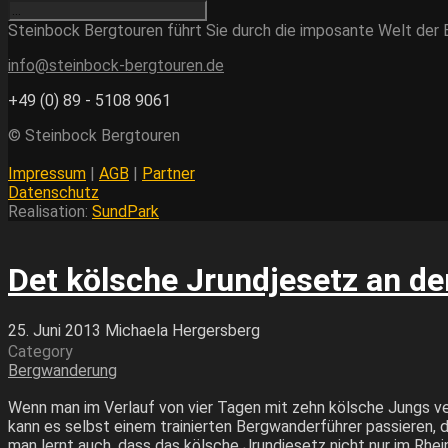
Steinbock Bergtouren führt Sie durch die imposante Welt der Be
info@steinbock-bergtouren.de
+49 (0) 89 - 5108 9061
© Steinbock Bergtouren
Impressum
|
AGB
|
Partner
Datenschutz
Realisation:
SundPark
Det kölsche Jrundjesetz an de
25. Juni 2013
Michaela Hergersberg
Category
Bergwanderung
Wenn man im Verlauf von vier Tagen mit zehn kölsche Jungs ver
kann es selbst einem trainierten Bergwanderführer passieren, d
man lernt auch, dass das kölsche Jrundjesetz nicht nur im Rhein