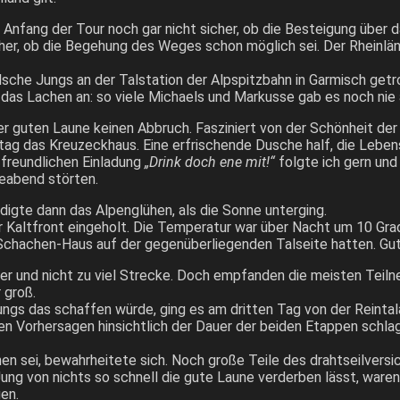
fang der Tour noch gar nicht sicher, ob die Besteigung über d
cher, ob die Begehung des Weges schon möglich sei. Der Rheinl
sche Jungs an der Talstation der Alpspitzbahn in Garmisch ge
das Lachen an: so viele Michaels und Markusse gab es noch nie a
er guten Laune keinen Abbruch. Fasziniert von der Schönheit de
tag das Kreuzeckhaus. Eine erfrischende Dusche half, die Leben
 freundlichen Einladung
„Drink doch ene mit!“
folgte ich gern und
seabend störten.
ädigte dann das Alpenglühen, als die Sonne unterging.
Kaltfront eingeholt. Die Temperatur war über Nacht um 10 Grad
Schachen-Haus auf der gegenüberliegenden Talseite hatten. Gut
er und nicht zu viel Strecke. Doch empfanden die meisten Teiln
 groß.
s das schaffen würde, ging es am dritten Tag von der Reintalan
 Vorhersagen hinsichtlich der Dauer der beiden Etappen schlage
en sei, bewahrheitete sich. Noch große Teile des drahtseilvers
ung von nichts so schnell die gute Laune verderben lässt, waren 
en.