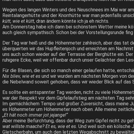
Wegen des langen Winters und des Neuschnees im Mai war am An
Reintalangerhütte und der Knorrhütte war man jedenfalls unsi
kütt, wie et kütt
, dran ändern könnte ich ja eh nichts.
Am Donnerstag habe ich dann bei schönstem Wetter meine köl
auch gleich sympathisch. Schon bei der Vorstellungsrunde fing 
Der Tag war heiß und die Höhenmeter zahlreich, aber das tat d
überquerten wir das Hupfleitenjoch und erreichten am Nachmit
uns auch schon wieder auf der Terrasse der Berghütte ein. Der
ruhigere Ecke, weil wir offenbar durch unser Gelächter den Le
Für die Blasen, die sich so manch einer gelaufen hatte, entsch
Nix bliev, wie et es
und wir wurden am nächsten Morgen von der 
die Nebelwand soweit gehoben, dass wir wieder Blick auf das 
Es sollte ein entspannter Tag werden, nicht zu viele Höhenmet
war der Respekt vor dem Gipfelaufstieg am nächsten Tag sehr
Im gemächlichem Tempo und großer Zuversicht, dass meine Jung
es Höhenmeter um Höhenmeter nach oben. Alle meine zeitlichen
„Et hät noch immer jot jejange!“
Aber meine Befürchtung, dass der Weg zum Gipfel nicht zu geh
wat willste maache? Et es, wie et es.
Und weil sich ein kölsche J
Gletscherbahn, um auch den letzten Wegabschnitt zu bewältig