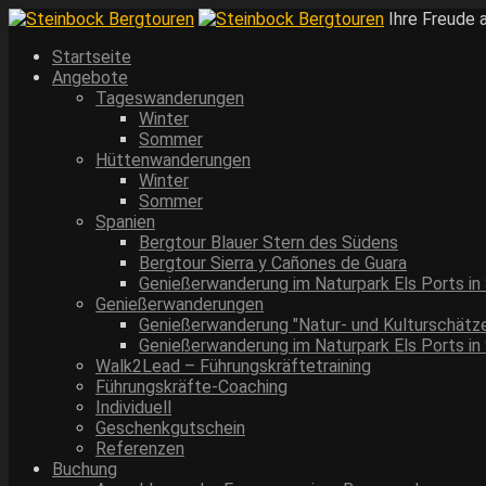
Ihre Freude 
Startseite
Angebote
Tageswanderungen
Winter
Sommer
Hüttenwanderungen
Winter
Sommer
Spanien
Bergtour Blauer Stern des Südens
Bergtour Sierra y Cañones de Guara
Genießerwanderung im Naturpark Els Ports in
Genießerwanderungen
Genießerwanderung "Natur- und Kulturschätze
Genießerwanderung im Naturpark Els Ports in
Walk2Lead – Führungskräftetraining
Führungskräfte-Coaching
Individuell
Geschenkgutschein
Referenzen
Buchung