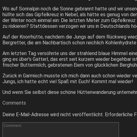
Wo auf Sonnalpin noch die Sonne gebrannt hatte und wir unser
hüllte sich das Gipfelkreuz in Nebel, als hätte es genug von 
der Winter noch einmal ein: Die letzten Meter zum Gipfelkreuz
zu riskieren? Stattdessen verzogen wir uns in Deutschlands hö
Auf der Knorrhütte, nachdem die Jungs auf dem Rückweg wieder 
Bergretter, die am Nachbartisch schon reichlich Kohlenhydrate 
Am letzten Tag versöhnte uns der strahlend blaue Himmel ein
ging es über’s Gatterl, das erst seit kurzem wieder begehbar is
frischer Buttermilch, gebratenen Eiern von glücklichen Berghü
Zurück in Garmisch musste ich mich dann auch schon wieder ver
Jungs, ich hatte echt viel Spaß mit Euch! Kommt mal wieder!
Und wenn Sie selbst diese schöne Hüttenwanderung unternehm
Comments
Deine E-Mail-Adresse wird nicht veröffentlicht.
Erforderliche F