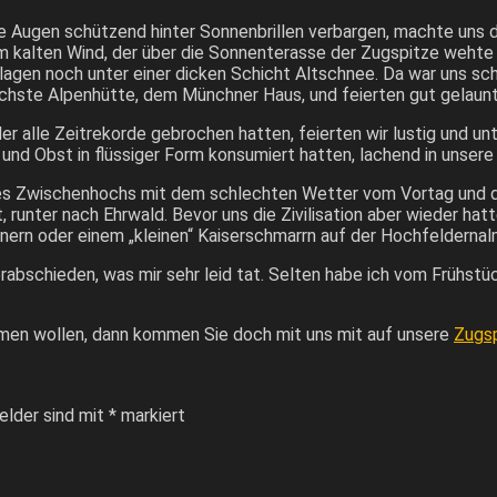
e Augen schützend hinter Sonnenbrillen verbargen, machte uns d
dem kalten Wind, der über die Sonnenterasse der Zugspitze wehte
 lagen noch unter einer dicken Schicht Altschnee. Da war uns sc
chste Alpenhütte, dem Münchner Haus, und feierten gut gelaunt u
alle Zeitrekorde gebrochen hatten, feierten wir lustig und unte
und Obst in flüssiger Form konsumiert hatten, lachend in unsere 
es Zwischenhochs mit dem schlechten Wetter vom Vortag und de
t, runter nach Ehrwald. Bevor uns die Zivilisation aber wieder ha
hnern oder einem „kleinen“ Kaiserschmarrn auf der Hochfeldernal
abschieden, was mir sehr leid tat. Selten habe ich vom Frühstüc
en wollen, dann kommen Sie doch mit uns mit auf unsere
Zugsp
elder sind mit
*
markiert